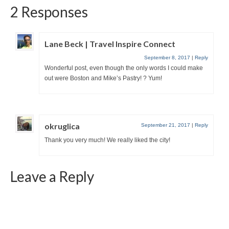
2 Responses
Lane Beck | Travel Inspire Connect
September 8, 2017
|
Reply
Wonderful post, even though the only words I could make
out were Boston and Mike’s Pastry! ? Yum!
okruglica
September 21, 2017
|
Reply
Thank you very much! We really liked the city!
Leave a Reply