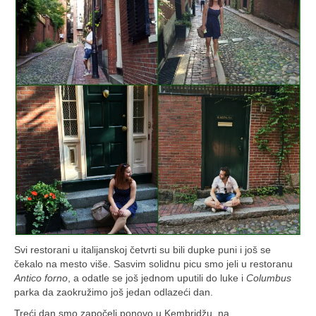
Svi restorani u italijanskoj četvrti su bili dupke puni i još se
čekalo na mesto više. Sasvim solidnu picu smo jeli u restoranu
Antico forno
, a odatle se još jednom uputili do luke i
Columbus
parka da zaokružimo još jedan odlazeći dan.
Treći dan smo započeli ponovo u Kembridžu, na