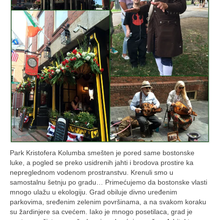
Park Kristofera Kolumba smešten je pored same bostonske
luke, a pogled se preko usidrenih jahti i brodova prostire ka
nepreglednom vodenom prostranstvu. Krenuli smo u
samostalnu šetnju po gradu… Primećujemo da bostonske vlasti
mnogo ulažu u ekologiju. Grad obiluje divno uređenim
parkovima, sređenim zelenim površinama, a na svakom koraku
su žardinjere sa cvećem. Iako je mnogo posetilaca, grad je