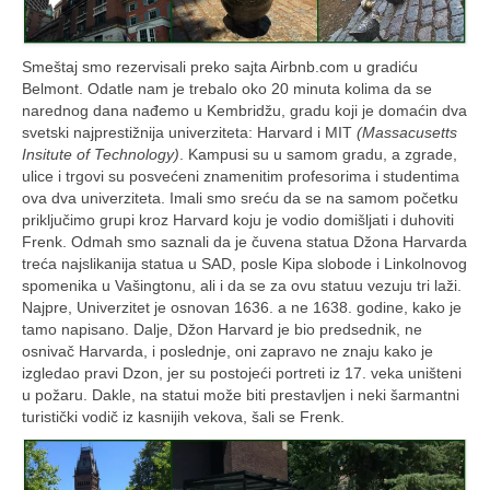
Smeštaj smo rezervisali preko sajta Airbnb.com u gradiću
Belmont. Odatle nam je trebalo oko 20 minuta kolima da se
narednog dana nađemo u Kembridžu, gradu koji je domaćin dva
svetski najprestižnija univerziteta: Harvard i MIT
(Massacusetts
Insitute of Technology)
. Kampusi su u samom gradu, a zgrade,
ulice i trgovi su posvećeni znamenitim profesorima i studentima
ova dva univerziteta. Imali smo sreću da se na samom početku
priključimo grupi kroz Harvard koju je vodio domišljati i duhoviti
Frenk. Odmah smo saznali da je čuvena statua Džona Harvarda
treća najslikanija statua u SAD, posle Kipa slobode i Linkolnovog
spomenika u Vašingtonu, ali i da se za ovu statuu vezuju tri laži.
Najpre, Univerzitet je osnovan 1636. a ne 1638. godine, kako je
tamo napisano. Dalje, Džon Harvard je bio predsednik, ne
osnivač Harvarda, i poslednje, oni zapravo ne znaju kako je
izgledao pravi Dzon, jer su postojeći portreti iz 17. veka uništeni
u požaru. Dakle, na statui može biti prestavljen i neki šarmantni
turistički vodič iz kasnijih vekova, šali se Frenk.