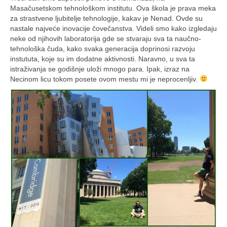
Masačusetskom tehnološkom institutu. Ova škola je prava meka
za strastvene ljubitelje tehnologije, kakav je Nenad. Ovde su
nastale najveće inovacije čovečanstva. Videli smo kako izgledaju
neke od njihovih laboratorija gde se stvaraju sva ta naučno-
tehnološka čuda, kako svaka generacija doprinosi razvoju
instututa, koje su im dodatne aktivnosti. Naravno, u sva ta
istraživanja se godišnje uloži mnogo para. Ipak, izraz na
Necinom licu tokom posete ovom mestu mi je neprocenljiv.