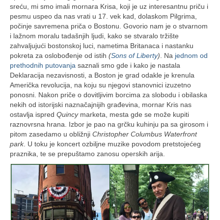
sreću, mi smo imali mornara Krisa, koji je uz interesantnu priču i
pesmu uspeo da nas vrati u 17. vek kad, dolaskom Pilgrima,
počinje savremena priča o Bostonu. Govorio nam je o stvarnom
i lažnom moralu tadašnjih ljudi, kako se stvaralo tržište
zahvaljujući bostonskoj luci, nametima Britanaca i nastanku
pokreta za oslobođenje od istih
(
Sons of Liberty
)
. Na
jednom od
prethodnih putovanja
saznali smo gde i kako je nastala
Deklaracija nezavisnosti, a Boston je grad odakle je krenula
Američka revolucija, na koju su njegovi stanovnici izuzetno
ponosni. Nakon priče o dovitljivim borcima za slobodu i obilaska
nekih od istorijski naznačajnijih građevina, mornar Kris nas
ostavlja ispred
Quincy
marketa, mesta gde se može kupiti
raznovrsna hrana. Izbor je pao na grčku kuhinju pa sa girosom i
pitom zasedamo u obližnji
Christopher Columbus Waterfront
park
. U toku je koncert ozbiljne muzike povodom pretstojećeg
praznika, te se prepuštamo zanosu operskih arija.