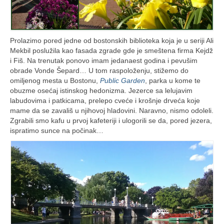
Prolazimo pored jedne od bostonskih biblioteka koja je u seriji Ali
Mekbil poslužila kao fasada zgrade gde je smeštena firma Kejdž
i Fiš. Na trenutak ponovo imam jedanaest godina i pevušim
obrade Vonde Šepard… U tom raspoloženju, stižemo do
omiljenog mesta u Bostonu,
Public Garden
, parka u kome te
obuzme osećaj istinskog hedonizma. Jezerce sa lelujavim
labudovima i patkicama, prelepo cveće i krošnje drveća koje
mame da se zavališ u njihovoj hladovini. Naravno, nismo odoleli.
Zgrabili smo kafu u prvoj kafeteriji i ulogorili se da, pored jezera,
ispratimo sunce na počinak…