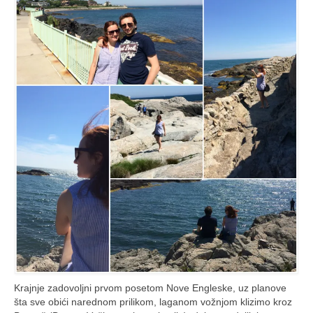
Krajnje zadovoljni prvom posetom Nove Engleske, uz planove
šta sve obići narednom prilikom, laganom vožnjom klizimo kroz