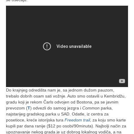
Do krajnjeg odredišta nam je, sa jednom dužom pauzom,
trebalo dobrih osam sati vožnje. Auto smo ostavili u Kembridžu,
gradu koji je rekom Čarls odvojen od Bostona, pa se javnim
prevozom (
T
) odvezli do samog jezgra i
Common
parka,
najstarijeg gradskog parka u SAD. Odatle, iz centra za
posetioce, kreće istorijska tura
Freedom trail
, za koju smo karte
kupili par dana ranije ($12 po osobi/90minuta). Najbolji način za
upoznavanje nekog grada je uz dobrog lokalnog vodiča, a na