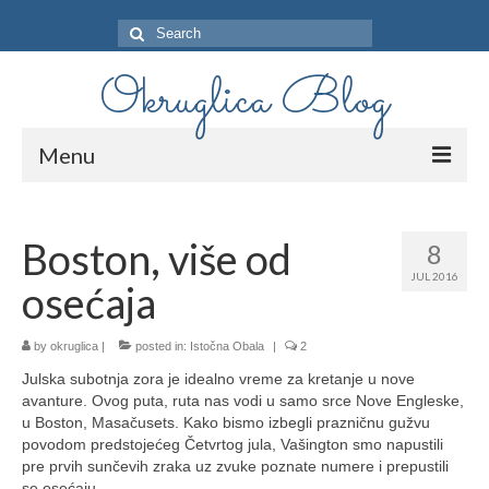
Search
for:
Okruglica Blog
Menu
O Meni
Boston, više od
8
Istočna Obala
JUL 2016
osećaja
Zapadna Obala
Srednji Zapad
by
okruglica
|
posted in:
Istočna Obala
|
2
Julska subotnja zora je idealno vreme za kretanje u nove
avanture. Ovog puta, ruta nas vodi u samo srce Nove Engleske,
u Boston, Masačusets. Kako bismo izbegli prazničnu gužvu
povodom predstojećeg Četvrtog jula, Vašington smo napustili
pre prvih sunčevih zraka uz zvuke poznate numere i prepustili
se osećaju.