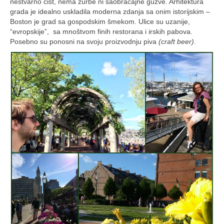
nestvarno čist, nema žurbe ni saobraćajne gužve. Arhitektura
grada je idealno uskladila moderna zdanja sa onim istorijskim –
Boston je grad sa gospodskim šmekom. Ulice su uzanije,
“evropskije”, sa mnoštvom finih restorana i irskih pabova.
Posebno su ponosni na svoju proizvodnju piva
(craft beer)
.