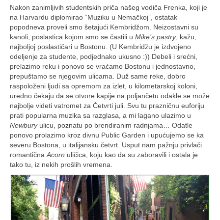
Nakon zanimljivih studentskih priča našeg vodiča Frenka, koji je
na Harvardu diplomirao “Muziku u Nemačkoj”, ostatak
popodneva proveli smo šetajući Kembridžom. Neizostavni su
kanoli, poslastica kojom smo se častili u
Mike’s pastry
, kažu,
najboljoj poslastičari u Bostonu. (U Kembridžu je izdvojeno
odeljenje za studente, podjednako ukusno :)) Debeli i srećni,
prelazimo reku i ponovo se vraćamo Bostonu i jednostavno,
prepuštamo se njegovim ulicama. Duž same reke, dobro
raspoloženi ljudi sa opremom za izlet, u kilometarskoj koloni,
uredno čekaju da se otvore kapije na poljančetu odakle se može
najbolje videti vatromet za Četvrti juli. Svu tu prazničnu euforiju
prati popularna muzika sa razglasa, a mi lagano ulazimo u
Newbury
ulicu, poznatu po brendiranim radnjama… Odatle
ponovo prolazimo kroz divnu Public Garden i upućujemo se ka
severu Bostona, u italijansku četvrt. Usput nam pažnju privlači
romantična
Acorn
uličica, koju kao da su zaboravili i ostala je
tako tu, iz nekih prošlih vremena.