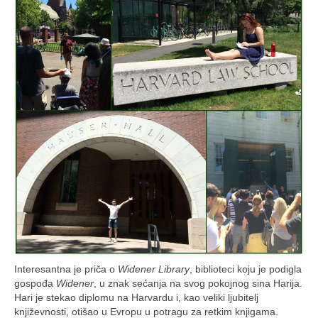
Interesantna je priča o
Widener Library
, biblioteci koju je podigla
gospođa
Widener
, u znak sećanja na svog pokojnog sina Harija.
Hari je stekao diplomu na Harvardu i, kao veliki ljubitelj
književnosti, otišao u Evropu u potragu za retkim knjigama.