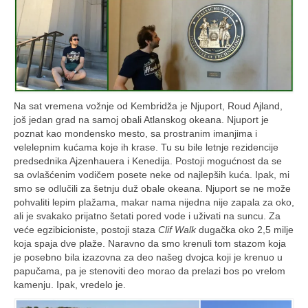
Na sat vremena vožnje od Kembridža je Njuport, Roud Ajland,
još jedan grad na samoj obali Atlanskog okeana. Njuport je
poznat kao mondensko mesto, sa prostranim imanjima i
velelepnim kućama koje ih krase. Tu su bile letnje rezidencije
predsednika Ajzenhauera i Kenedija. Postoji mogućnost da se
sa ovlašćenim vodičem posete neke od najlepših kuća. Ipak, mi
smo se odlučili za šetnju duž obale okeana. Njuport se ne može
pohvaliti lepim plažama, makar nama nijedna nije zapala za oko,
ali je svakako prijatno šetati pored vode i uživati na suncu. Za
veće egzibicioniste, postoji staza
Clif Walk
dugačka oko 2,5 milje
koja spaja dve plaže. Naravno da smo krenuli tom stazom koja
je posebno bila izazovna za deo našeg dvojca koji je krenuo u
papučama, pa je stenoviti deo morao da prelazi bos po vrelom
kamenju. Ipak, vredelo je.