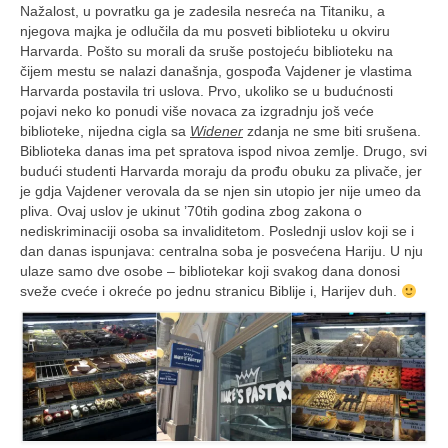
Nažalost, u povratku ga je zadesila nesreća na Titaniku, a
njegova majka je odlučila da mu posveti biblioteku u okviru
Harvarda. Pošto su morali da sruše postojeću biblioteku na
čijem mestu se nalazi današnja, gospođa Vajdener je vlastima
Harvarda postavila tri uslova. Prvo, ukoliko se u budućnosti
pojavi neko ko ponudi više novaca za izgradnju još veće
biblioteke, nijedna cigla sa
Widener
zdanja ne sme biti srušena.
Biblioteka danas ima pet spratova ispod nivoa zemlje. Drugo, svi
budući studenti Harvarda moraju da prođu obuku za plivače, jer
je gdja Vajdener verovala da se njen sin utopio jer nije umeo da
pliva. Ovaj uslov je ukinut ’70tih godina zbog zakona o
nediskriminaciji osoba sa invaliditetom. Poslednji uslov koji se i
dan danas ispunjava: centralna soba je posvećena Hariju. U nju
ulaze samo dve osobe – bibliotekar koji svakog dana donosi
sveže cveće i okreće po jednu stranicu Biblije i, Harijev duh.