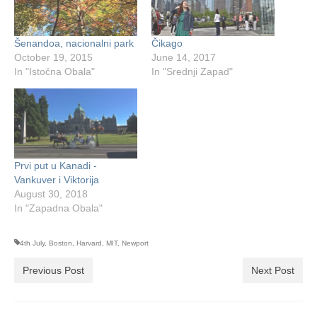
Šenandoa, nacionalni park
Čikago
October 19, 2015
June 14, 2017
In "Istočna Obala"
In "Srednji Zapad"
Prvi put u Kanadi -
Vankuver i Viktorija
August 30, 2018
In "Zapadna Obala"
4th July
,
Boston
,
Harvard
,
MIT
,
Newport
Previous Post
Next Post