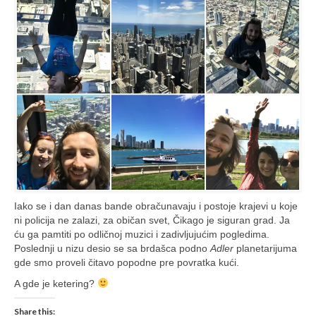
Iako se i dan danas bande obračunavaju i postoje krajevi u koje
ni policija ne zalazi, za običan svet, Čikago je siguran grad. Ja
ću ga pamtiti po odličnoj muzici i zadivljujućim pogledima.
Poslednji u nizu desio se sa brdašca podno
Adler
planetarijuma
gde smo proveli čitavo popodne pre povratka kući.
A gde je ketering?
Share this: