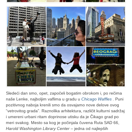
Sledeći dan smo, opet, započeli bogatim obrokom i, po rečima
naše Lenke, najboljim vaflima u gradu u
Chicago Waffles
.
Puni
pozitivnog naboja krenili smo da osvajamo nove delove ovog
“vetrovitog grada”. Raznolika arhitektura, različit kulturni sadržaj
i umereni urbani ritam doprinose utisku da je Čikago grad po
meri svakog. Mesto sa kog je počinjala čuvena Ruta SAD 66,
Harold Washington Library Center –
jedna od najlepših