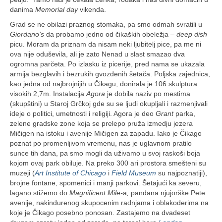
danima
Memorial day
vikenda.
Grad se ne obilazi praznog stomaka, pa smo odmah svratili u
Giordano’s
da probamo jedno od čikaških obeležja –
deep dish
picu. Moram da priznam da nisam neki ljubitelj pice, pa me ni
ova nije oduševila, ali je zato Nenad u slast smazao dva
ogromna parčeta. Po izlasku iz picerije, pred nama se ukazala
armija bezglavih i bezrukih gvozdenih šetača.
Poljska zajednica,
kao jedna od najbrojnijih u Čikagu, donirala je 106 skulptura
visokih 2,7m. Instalacija
Agora
je dobila naziv po mestima
(skupštini) u Staroj Grčkoj gde su se ljudi okupljali i razmenjivali
ideje o politici, umetnosti i religiji. Agora je deo
Grant
parka,
zelene gradske zone koja se prelepo pruža izmedju jezera
Mičigen na istoku i avenije Mičigen za zapadu. Iako je Čikago
poznat po promenljivom vremenu, nas je uglavnom pratilo
sunce tih dana, pa smo mogli da uživamo u svoj raskoši boja
kojom ovaj park obiluje. Na preko 300 ari prostora smešteni su
muzeji (
Art Institute of Chicago
i
Field Museum
su najpoznatiji),
brojne fontane, spomenici i manji parkovi. Šetajući ka severu,
lagano stižemo do
Magnificent Mile-
a
,
pandana njujorške Pete
avenije, nakinđurenog skupocenim radnjama i oblakoderima na
koje je Čikago posebno ponosan. Zastajemo na dvadeset