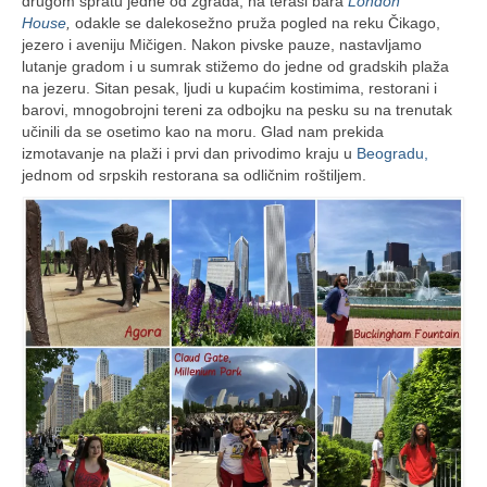
drugom spratu jedne od zgrada, na terasi bara
London
House
,
odakle se dalekosežno pruža pogled na reku Čikago,
jezero i aveniju Mičigen. Nakon pivske pauze, nastavljamo
lutanje gradom i u sumrak stižemo do jedne od gradskih plaža
na jezeru. Sitan pesak, ljudi u kupaćim kostimima, restorani i
barovi, mnogobrojni tereni za odbojku na pesku su na trenutak
učinili da se osetimo kao na moru. Glad nam prekida
izmotavanje na plaži i prvi dan privodimo kraju u
Beogradu,
jednom od srpskih restorana sa odličnim roštiljem.