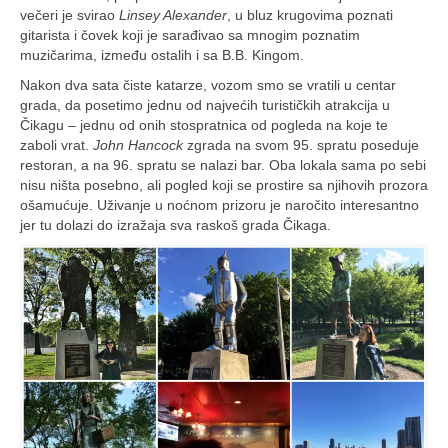
večeri je svirao
Linsey Alexander
, u bluz krugovima poznati
gitarista i čovek koji je sarađivao sa mnogim poznatim
muzičarima, između ostalih i sa B.B. Kingom.
Nakon dva sata čiste katarze, vozom smo se vratili u centar
grada, da posetimo jednu od najvećih turističkih atrakcija u
Čikagu – jednu od onih stospratnica od pogleda na koje te
zaboli vrat.
John Hancock
zgrada na svom 95. spratu poseduje
restoran, a na 96. spratu se nalazi bar. Oba lokala sama po sebi
nisu ništa posebno, ali pogled koji se prostire sa njihovih prozora
ošamućuje. Uživanje u noćnom prizoru je naročito interesantno
jer tu dolazi do izražaja sva raskoš grada Čikaga.