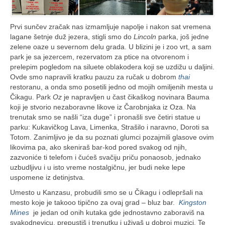
Prvi sunčev zračak nas izmamljuje napolje i nakon sat vremena
lagane šetnje duž jezera, stigli smo do
Lincoln
parka, još jedne
zelene oaze u severnom delu grada. U blizini je i zoo vrt, a sam
park je sa jezercem, rezervatom za ptice na otvorenom i
prelepim pogledom na siluete oblakodera koji se uzdižu u daljini.
Ovde smo napravili kratku pauzu za ručak u dobrom
thai
restoranu, a onda smo posetili jedno od mojih omiljenih mesta u
Čikagu. Park
Oz
je napravljen u čast čikaškog novinara Bauma
koji je stvorio nezaboravne likove iz Čarobnjaka iz Oza. Na
trenutak smo se našli “iza duge” i pronašli sve četiri statue u
parku: Kukavičkog Lava, Limenka, Strašilo i naravno, Doroti sa
Totom. Zanimljivo je da su poznati glumci pozajmili glasove ovim
likovima pa, ako skeniraš bar-kod pored svakog od njih,
zazvoniće ti telefom i čućeš svačiju priču ponaosob, jednako
uzbudljivu i u isto vreme nostalgičnu, jer budi neke lepe
uspomene iz detinjstva.
Umesto u Kanzasu, probudili smo se u Čikagu i odlepršali na
mesto koje je takooo tipično za ovaj grad – bluz bar.
Kingston
Mines
je jedan od onih kutaka gde jednostavno zaboraviš na
svakodnevicu, prepustiš i trenutku i uživaš u dobroj muzici. Te