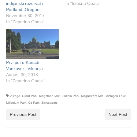
indijanski rezervat i
In "Istočna Obala"
Portland, Oregon
November 30, 2017
In "Zapadna Obala"
Prvi put u Kanadi -
Vankuver i Viktorija
August 30, 2018
In "Zapadna Obala"
Chicago
,
Grant Park
,
Kingstone Mile
,
Lincoln Park
,
Magnificent Mile
,
Michigen Lake
,
Millenium Park
,
Oz Park
,
Skyscapers
Previous Post
Next Post