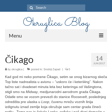
Search
for:
Okruglica Blog
Menu
O Meni
Čikago
14
Istočna Obala
JUN 2017
Zapadna Obala
by
okruglica
|
posted in:
Srednji Zapad
|
0
Kad god mi neko pomene Čikago, setim se onog bizarnog skeča
Srednji Zapad
Top liste nadrealista u avionu – “uskoro će i keteriiiing”. Nakon
tačno sat i dvadeset minuta leta bez keteringa od Vašingtona,
stigli smo na
Midway
, medjunarodni aerodrom grada Čikaga.
Odatle smo se vozom prevezli do stanice
Roosevelt
, poslednjeg
odredišta pre ulaska u
Loop
, čuvenu mrežu voznih linija
izdignutu iznad zemlje koja okružuje sam centar grada čineći
petlju. Tamo nas je čekala Lenka, rođaka i naš divni domaćin u