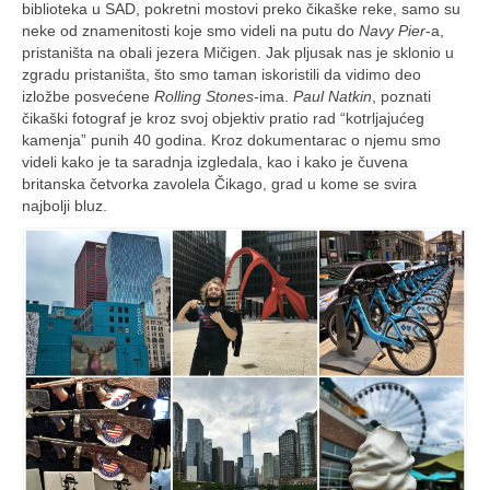
biblioteka u SAD, pokretni mostovi preko čikaške reke, samo su
neke od znamenitosti koje smo videli na putu do
Navy Pier
-a,
pristaništa na obali jezera Mičigen. Jak pljusak nas je sklonio u
zgradu pristaništa, što smo taman iskoristili da vidimo deo
izložbe posvećene
Rolling Stones
-ima.
Paul Natkin
, poznati
čikaški fotograf je kroz svoj objektiv pratio rad “kotrljajućeg
kamenja” punih 40 godina. Kroz dokumentarac o njemu smo
videli kako je ta saradnja izgledala, kao i kako je čuvena
britanska četvorka zavolela Čikago, grad u kome se svira
najbolji bluz.