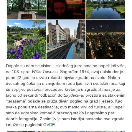
Dopale su nam se visine – sledećeg jutra smo se popeli još više,
na 103. sprat
Willis Tower
-a. Sagrađen 1974, ovaj oblakoder je
pune 22 godine držao rekord najviše zgrade na svetu. Nakon
dvosatnog čekanja u zmijolikom redu ljudi svih svetskih rasa koji
su strpljivo poštovali proceduru kretanja u zgradi, lift nas je za
tačno 60 sekundi “odbacio” do
Skydeck
-a, prostora sa staklenim
“terasama” odakle se pruža divan pogled na grad i jezero. Kao
svaka popularna destinacija, ovo mesto vrvi od turista, ali uspeli
smo da ugrabimo komadić praznog stakla i napravimo par
dobrih fotografija. Zanimljiv je sam istorijat nastanka ove zgrade
i može se pogledati
OVDE
.